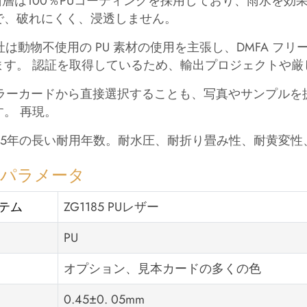
表面層は100％PUコーティングを採用しており、雨水を
で、破れにくく、浸透しません。
当社は動物不使用の PU 素材の使用を主張し、DMFA フリーにす
ます。 認証を取得しているため、輸出プロジェクトや
 カラーカードから直接選択することも、写真やサンプル
す。 再現。
 3〜5年の長い耐用年数。耐水圧、耐折り畳み性、耐黄変
品パラメータ
テム
ZG1185 PUレザー
PU
オプション、見本カードの多くの色
0.45±0. 05mm