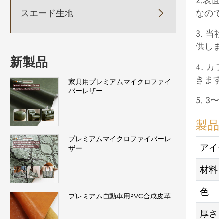
2.
スエード生地
なの

3. 
供し
新製品
4.
きま
家具用プレミアムマイクロファイ
バーレザー
5.
製
プレミアムマイクロファイバーレ
アイ
ザー
材料
色
プレミアム自動車用PVC合成皮革
厚さ