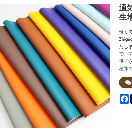
通
生
軽く
Zhi
たし
で、
供で
種類
F