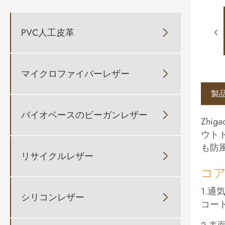
PVC人工皮革

マイクロファイバーレザー

製
バイオベースのビーガンレザー

Zhi
ウト
も防
リサイクルレザー

コ
1.通
シリコンレザー

コー