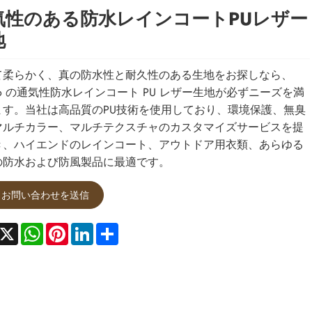
気性のある防水レインコートPUレザー
地
て柔らかく、真の防水性と耐久性のある生地をお探しなら、
gao の通気性防水レインコート PU レザー生地が必ずニーズを満
ます。当社は高品質のPU技術を使用しており、環境保護、無臭
マルチカラー、マルチテクスチャのカスタマイズサービスを提
き、ハイエンドのレインコート、アウトドア用衣類、あらゆる
の防水および防風製品に最適です。
お問い合わせを送信
acebook
X
WhatsApp
Pinterest
LinkedIn
Share