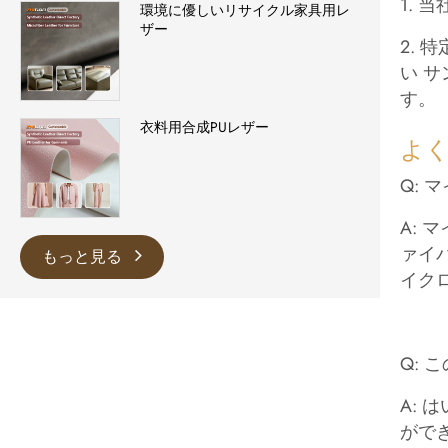
1.
環境に優しいリサイクル家具用レ
ザー
2.
い 
す。
衣料用合成PUレザー
よ
Q:
A:
ァイ
もっと見る
イク
Q:
A:
がで