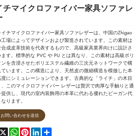
イチマイクロファイバー家具ソファレ
ー
イチマイクロファイバー家具ソファレザーは、中国のZhigao
ther工場によってデザインおよび製造されています。この素材は
な合成皮革技術を代表するもので、高級家具業界向けに設計さ
ます。標準的な PVC や PU とは異なり、この素材は高級ポリ
タンを含浸させたポリエステル繊維の三次元ネットワークで構
れています。この構造により、天然皮の微細構造を模倣した本
高度にシミュレーションできます。古典的な「ライチ」の木目
り、このマイクロファイバー レザーは贅沢で肉厚な手触りと通
を提供し、現代の室内装飾用の本革に代わる優れたビーガン代
となります。
お問い合わせを送信
acebook
X
WhatsApp
Pinterest
LinkedIn
Share