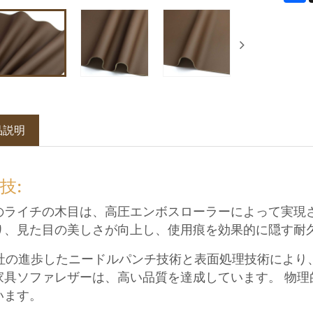
品説明
技:
 このライチの木目は、高圧エンボスローラーによって実現
り、見た目の美しさが向上し、使用痕を効果的に隠す耐
当社の進歩したニードルパンチ技術と表面処理技術により、Zhi
家具ソファレザーは、高い品質を達成しています。 物
います。