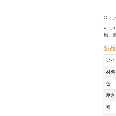
Q：
A:
層。
製
アイ
材料
色
厚さ
幅