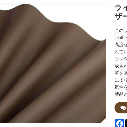
ラ
ザ
このラ
Lea
高度
れてい
ウレ
成さ
革を
によ
気性
替品
F