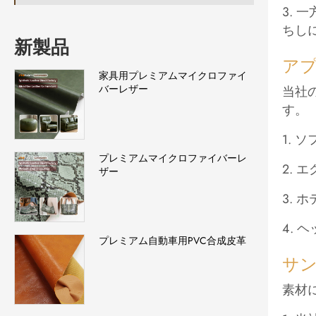
3. 
ちし
新製品
アプ
家具用プレミアムマイクロファイ
バーレザー
当社
す。
1.
プレミアムマイクロファイバーレ
2.
ザー
3.
4.
プレミアム自動車用PVC合成皮革
サ
素材